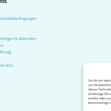
fos
eschäftsbedingungen
stätigen & absenden
en
ferung
nie (EU)
Um dir ein opti
um Geräteinfor
diesen Technolo
eindeutige IDs 
erteilst oder 
beeinträchtigt 