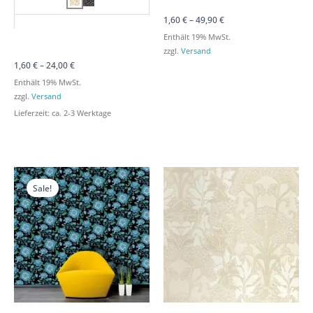
1,60
€
–
49,90
€
Enthält 19% MwSt.
zzgl.
Versand
1,60
€
–
24,00
€
Enthält 19% MwSt.
zzgl.
Versand
Lieferzeit: ca. 2-3 Werktage
Preisspanne:
Preisspanne:
1,60 €
1,60 €
Sale!
bis
bis
39,90 €
39,90 €