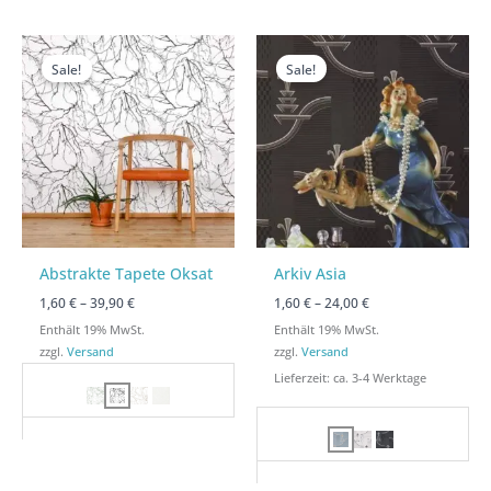
Preisspanne:
Preisspanne:
Preisspanne:
Preisspanne:
1,60 €
1,60 €
1,60 €
1,60 €
Sale!
Sale!
bis
bis
bis
bis
39,90 €
39,90 €
24,00 €
24,00 €
Abstrakte Tapete Oksat
Arkiv Asia
1,60
€
–
39,90
€
1,60
€
–
24,00
€
Enthält 19% MwSt.
Enthält 19% MwSt.
zzgl.
Versand
zzgl.
Versand
Lieferzeit: ca. 3-4 Werktage