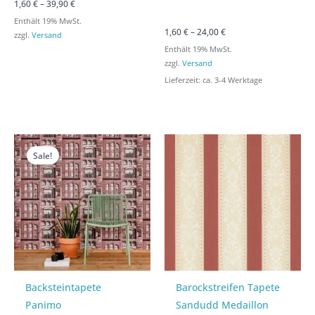
1,60
€
–
39,90
€
Enthält 19% MwSt.
1,60
€
–
24,00
€
zzgl.
Versand
Enthält 19% MwSt.
zzgl.
Versand
Lieferzeit: ca. 3-4 Werktage
Preisspanne:
Preisspanne:
Preisspanne:
Preisspanne:
1,60 €
1,60 €
1,60 €
1,60 €
Sale!
bis
bis
bis
bis
49,90 €
49,90 €
39,90 €
39,90 €
Backsteintapete
Barockstreifen Tapete
Panimo
Sandudd Medaillon