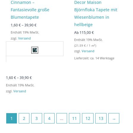
Cinnamon –
Decor Maison
Fantasievolle große
Björnfloka Tapete mit
Blumentapete
Wiesenblumen in
hellbeige
1,60
€
–
39,90
€
Ab
115,00
€
Enthält 19% MwSt.
zzgl.
Versand
Enthält 19% MwSt.
(
21,59
€
/ 1 m²)
zzgl.
Versand
Lieferzeit: ca. 14 Werktage
1,60
€
–
39,90
€
Enthält 19% MwSt.
zzgl.
Versand
1
2
3
4
…
11
12
13
→