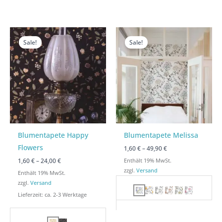
Preisspanne:
Preisspanne:
Preisspanne:
Preisspanne:
1,60 €
1,60 €
1,60 €
1,60 €
Sale!
Sale!
bis
bis
bis
bis
24,00 €
24,00 €
49,90 €
49,90 €
Blumentapete Happy
Blumentapete Melissa
Flowers
1,60
€
–
49,90
€
1,60
€
–
24,00
€
Enthält 19% MwSt.
zzgl.
Versand
Enthält 19% MwSt.
zzgl.
Versand
Lieferzeit: ca. 2-3 Werktage