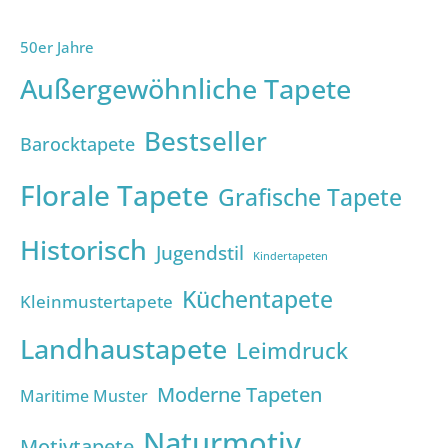
50er Jahre
Außergewöhnliche Tapete
Bestseller
Barocktapete
Florale Tapete
Grafische Tapete
Historisch
Jugendstil
Kindertapeten
Küchentapete
Kleinmustertapete
Landhaustapete
Leimdruck
Moderne Tapeten
Maritime Muster
Naturmotiv
Motivtapete