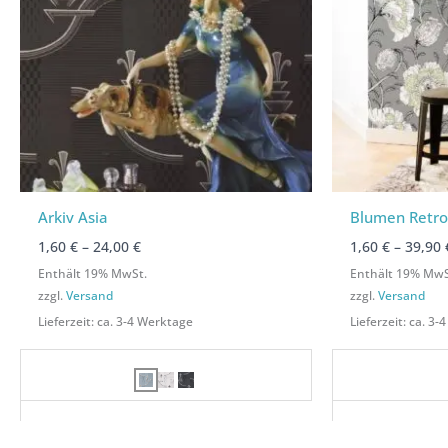
Arkiv Asia
Blumen Retr
1,60
€
–
24,00
€
1,60
€
–
39,90
Enthält 19% MwSt.
Enthält 19% MwS
zzgl.
Versand
zzgl.
Versand
Lieferzeit: ca. 3-4 Werktage
Lieferzeit: ca. 3