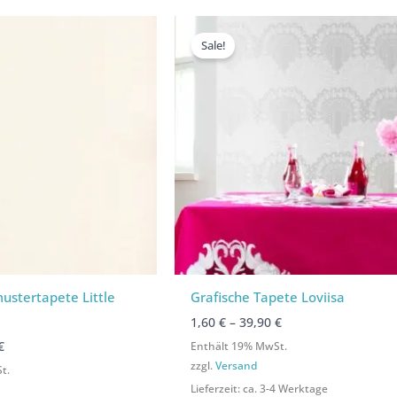
reisspanne:
Preisspanne:
Preisspanne:
Preisspanne:
60 €
1,60 €
1,60 €
1,60 €
Sale!
s
bis
bis
bis
4,00 €
24,00 €
39,90 €
39,90 €
mustertapete Little
Grafische Tapete Loviisa
1,60
€
–
39,90
€
Enthält 19% MwSt.
€
zzgl.
Versand
t.
Lieferzeit: ca. 3-4 Werktage