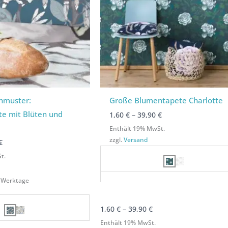
nmuster:
Große Blumentapete Charlotte
te mit Blüten und
1,60
€
–
39,90
€
Enthält 19% MwSt.
zzgl.
Versand
€
t.
-3 Werktage
1,60
€
–
39,90
€
Enthält 19% MwSt.