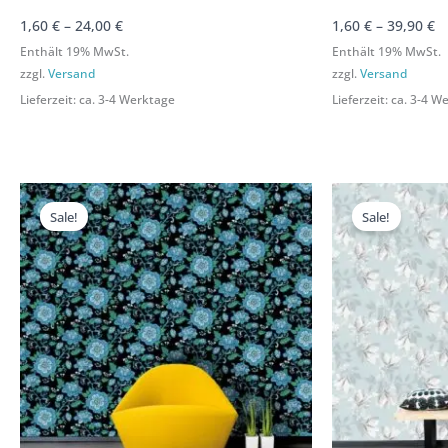
1,60
€
–
24,00
€
1,60
€
–
39,90
€
Enthält 19% MwSt.
Enthält 19% MwSt.
zzgl.
Versand
zzgl.
Versand
Lieferzeit: ca. 3-4 Werktage
Lieferzeit: ca. 3-4 
Preisspanne:
Preisspanne:
P
1,60 €
1,60 €
1,
Sale!
Sale!
bis
bis
bi
39,90 €
39,90 €
3