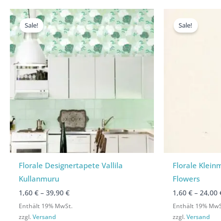
Preisspanne:
Preisspanne:
P
1,60 €
1,60 €
1,
Sale!
Sale!
bis
bis
bi
39,90 €
39,90 €
2
Florale Designertapete Vallila
Florale Klein
Kullanmuru
Flowers
1,60
€
–
39,90
€
1,60
€
–
24,00
Enthält 19% MwSt.
Enthält 19% MwS
zzgl.
Versand
zzgl.
Versand