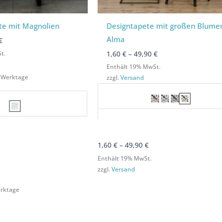
te mit Magnolien
Designtapete mit großen Blume
Alma
€
t.
1,60
€
–
49,90
€
Enthält 19% MwSt.
-3 Werktage
zzgl.
Versand
1,60
€
–
49,90
€
Enthält 19% MwSt.
zzgl.
Versand
Werktage