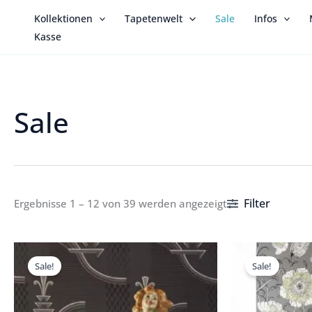
Zum
Kollektionen
Tapetenwelt
Sale
Infos
Inhalt
Kasse
springen
Sale
Filter
Ergebnisse 1 – 12 von 39 werden angezeigt
Preisspanne:
Preisspanne:
P
1,60 €
1,60 €
1,
Sale!
Sale!
bis
bis
bi
24,00 €
24,00 €
3