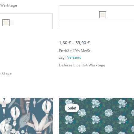
-4 Werktage
1,60
€
–
39,90
€
Enthält 19% MwSt.
zzgl.
Versand
Lieferzeit: ca. 3-4 Werktage
Werktage
reisspanne:
Preisspanne:
Preisspanne:
Preisspanne:
60 €
1,60 €
1,60 €
1,60 €
Sale!
s
bis
bis
bis
9,90 €
39,90 €
39,90 €
39,90 €