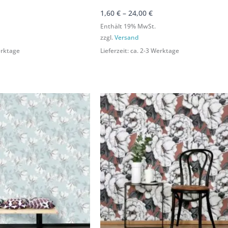
1,60
€
–
24,00
€
Enthält 19% MwSt.
zzgl.
Versand
Werktage
Lieferzeit: ca. 2-3 Werktage
reisspanne:
Preisspanne:
Preisspanne:
Preisspanne:
60 €
1,60 €
1,60 €
1,60 €
s
bis
bis
bis
9,90 €
39,90 €
49,90 €
49,90 €