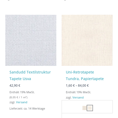
Preisspanne:
Preisspanne:
1,60 €
1,60 €
bis
bis
84,00 €
84,00 €
Sandudd Textilstruktur
Uni-Retrotapete
Tapete Usva
Tundra, Papiertapete
42,90 €
1,60
€
–
84,00
€
Enthält 19% MwSt.
Enthält 19% MwSt.
(
8,05
€
/ 1 m²)
zzgl.
Versand
zzgl.
Versand
Lieferzeit: ca. 14 Werktage