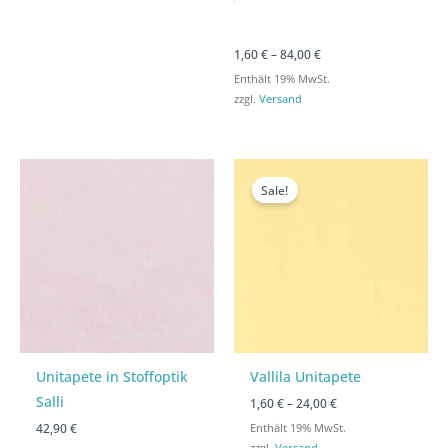
1,60
€
–
84,00
€
Enthält 19% MwSt.
zzgl.
Versand
Preisspanne:
Preisspanne:
1,60 €
1,60 €
Sale!
bis
bis
24,00 €
24,00 €
Unitapete in Stoffoptik
Vallila Unitapete
Salli
1,60
€
–
24,00
€
42,90 €
Enthält 19% MwSt.
zzgl.
Versand