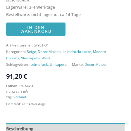
Lagerware: 3-4 Werktage
Bestellware, nicht lagernd: ca 14 Tage
IN DEN
WARENKORB
Artikelnummer:
G-901-01
Kategorien:
Beige
,
Decor Maison
,
Leimdrucktapete
,
Modern
Classics
,
Vliestapete
,
Weiß
Schlagwörter:
Leimdruck
,
Unitapete
Marke:
Decor Maison
91,20
€
Enthält 19% MwSt.
(
17,12
€
/ 1 m²)
zzgl.
Versand
Lieferzeit: ca. 14 Werktage
Beschreibung