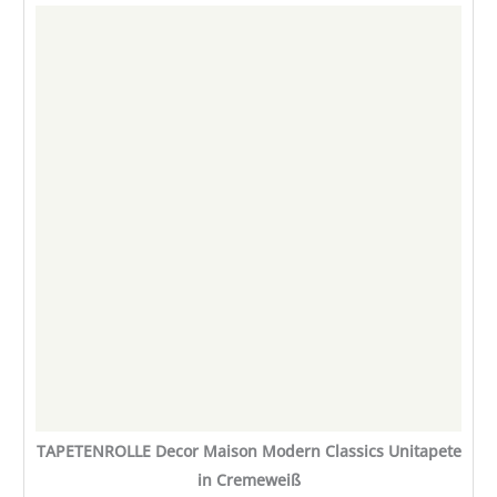
TAPETENROLLE
Decor
Maison
Modern
Classics
Unitapete
in
Cremeweiß
Menge
TAPETENROLLE Decor Maison Modern Classics Unitapete
in Cremeweiß