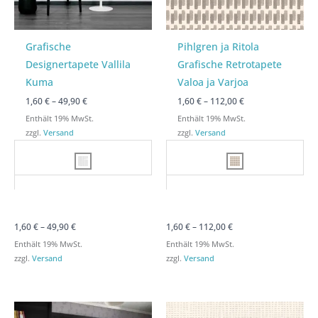
Grafische
Pihlgren ja Ritola
Designertapete Vallila
Grafische Retrotapete
Kuma
Valoa ja Varjoa
1,60
€
–
49,90
€
1,60
€
–
112,00
€
Enthält 19% MwSt.
Enthält 19% MwSt.
zzgl.
Versand
zzgl.
Versand
1,60
€
–
49,90
€
1,60
€
–
112,00
€
Enthält 19% MwSt.
Enthält 19% MwSt.
zzgl.
Versand
zzgl.
Versand
Preisspanne:
Preisspanne:
Preisspanne:
Preisspanne:
1,60 €
1,60 €
1,60 €
1,60 €