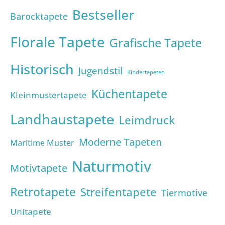
Bestseller
Barocktapete
Florale Tapete
Grafische Tapete
Historisch
Jugendstil
Kindertapeten
Küchentapete
Kleinmustertapete
Landhaustapete
Leimdruck
Moderne Tapeten
Maritime Muster
Naturmotiv
Motivtapete
Retrotapete
Streifentapete
Tiermotive
Unitapete