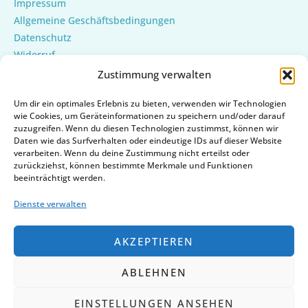
Impressum
Allgemeine Geschäftsbedingungen
Datenschutz
Widerruf
Bestellung bestätigen & absenden
Zustimmung verwalten
Zahlungsweisen
Um dir ein optimales Erlebnis zu bieten, verwenden wir Technologien
Versand & Lieferung
wie Cookies, um Geräteinformationen zu speichern und/oder darauf
Mein Konto
zuzugreifen. Wenn du diesen Technologien zustimmst, können wir
Cookie-Richtlinie (EU)
Daten wie das Surfverhalten oder eindeutige IDs auf dieser Website
verarbeiten. Wenn du deine Zustimmung nicht erteilst oder
zurückziehst, können bestimmte Merkmale und Funktionen
beeinträchtigt werden.
Dienste verwalten
AKZEPTIEREN
ABLEHNEN
EINSTELLUNGEN ANSEHEN
Copyright © 2026 | Powered by