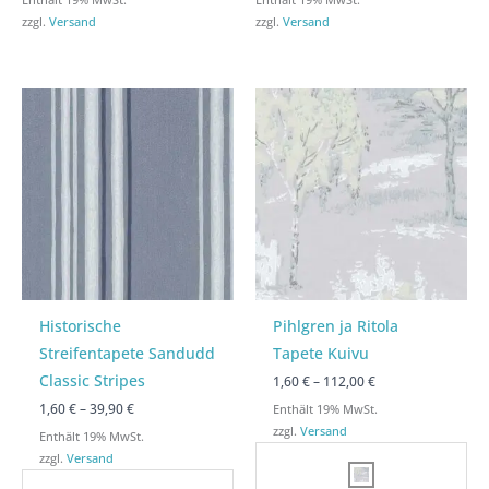
zzgl.
Versand
zzgl.
Versand
Preisspanne:
Preisspanne:
Preisspanne:
Preisspanne:
1,60 €
1,60 €
1,60 €
1,60 €
bis
bis
bis
bis
39,90 €
39,90 €
112,00 €
112,00 €
Historische
Pihlgren ja Ritola
Streifentapete Sandudd
Tapete Kuivu
Classic Stripes
1,60
€
–
112,00
€
1,60
€
–
39,90
€
Enthält 19% MwSt.
zzgl.
Versand
Enthält 19% MwSt.
zzgl.
Versand