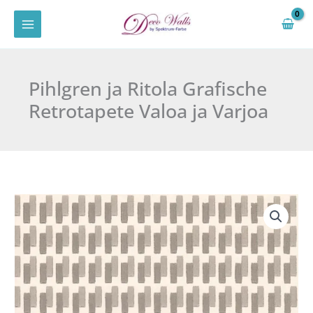
Zum
Inhalt
springen
Pihlgren ja Ritola Grafische
Retrotapete Valoa ja Varjoa
Pihlgren
ja
Ritola
Grafische
Retrotapete
Valoa
ja