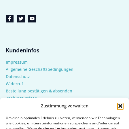
Kundeninfos
Impressum
Allgemeine Geschäftsbedingungen
Datenschutz
Widerruf
Bestellung bestätigen & absenden
Zahlungsweisen
Versand & Lieferung
Zustimmung verwalten
Mein Konto
Um dir ein optimales Erlebnis zu bieten, verwenden wir Technologien
Cookie-Richtlinie (EU)
wie Cookies, um Geräteinformationen zu speichern und/oder darauf
zuzugreifen. Wenn du diesen Technologien zustimmst, können wir