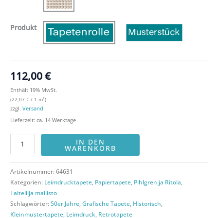
Produkt
112,00
€
Enthält 19% MwSt.
(
22,07
€
/ 1 m²)
zzgl.
Versand
Lieferzeit: ca. 14 Werktage
IN DEN
WARENKORB
Artikelnummer:
64631
Kategorien:
Leimdrucktapete
,
Papiertapete
,
Pihlgren ja Ritola
,
Taiteilija mallisto
Schlagwörter:
50er Jahre
,
Grafische Tapete
,
Historisch
,
Kleinmustertapete
,
Leimdruck
,
Retrotapete