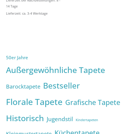
Lieferzeit bei Nachbestellungen: 8 -
14 Tage
Lieferzeit: ca. 3-4 Werktage
50er Jahre
Außergewöhnliche Tapete
Bestseller
Barocktapete
Florale Tapete
Grafische Tapete
Historisch
Jugendstil
Kindertapeten
Küchentapete
Kleinmustertapete