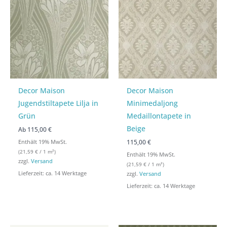
Decor Maison
Decor Maison
Jugendstiltapete Lilja in
Minimedaljong
Grün
Medaillontapete in
Beige
Ab
115,00
€
115,00 €
Enthält 19% MwSt.
(
21,59
€
/ 1 m²)
Enthält 19% MwSt.
zzgl.
Versand
(
21,59
€
/ 1 m²)
Lieferzeit: ca. 14 Werktage
zzgl.
Versand
Lieferzeit: ca. 14 Werktage