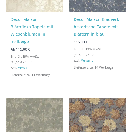
Decor Maison
Decor Maison Bladverk
Björnfloka Tapete mit
historische Tapete mit
Wiesenblumen in
Blättern in blau
hellbeige
115,00 €
Ab
115,00
€
Enthält 19% MwSt.
(
21,59
€
/ 1 m²)
Enthält 19% MwSt.
zzgl.
Versand
(
21,59
€
/ 1 m²)
Lieferzeit: ca. 14 Werktage
zzgl.
Versand
Lieferzeit: ca. 14 Werktage