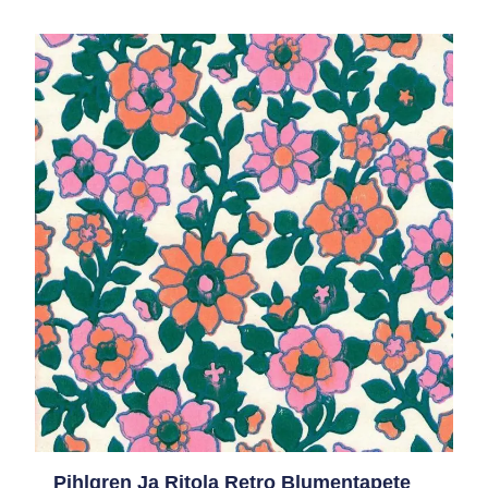
Preisspanne:
Preisspanne:
1,60 €
1,60 €
bis
bis
89,00 €
89,00 €
Pihlgren Ja Ritola Retro Blumentapete