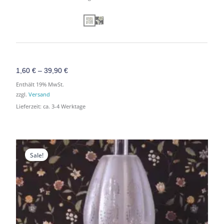
1,60
€
–
39,90
€
Enthält 19% MwSt.
zzgl.
Versand
Lieferzeit: ca. 3-4 Werktage
Preisspanne:
Preisspanne:
1,60 €
1,60 €
Sale!
bis
bis
24,00 €
24,00 €