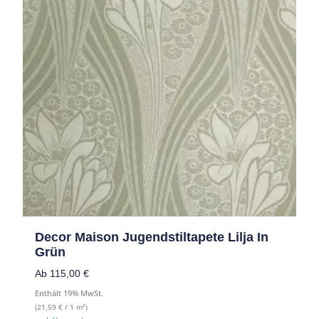
Decor Maison Jugendstiltapete Lilja In
Grün
Ab
115,00
€
Enthält 19% MwSt.
(
21,59
€
/ 1 m²)