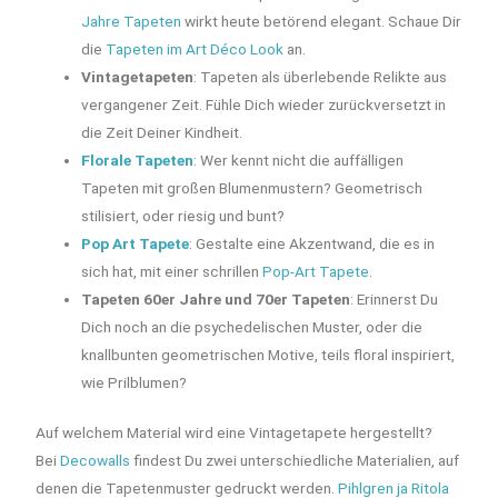
Jahre Tapeten
wirkt heute betörend elegant. Schaue Dir
die
Tapeten im Art Déco Look
an.
Vintagetapeten
: Tapeten als überlebende Relikte aus
vergangener Zeit. Fühle Dich wieder zurückversetzt in
die Zeit Deiner Kindheit.
Florale Tapeten
: Wer kennt nicht die auffälligen
Tapeten mit großen Blumenmustern? Geometrisch
stilisiert, oder riesig und bunt?
Pop Art Tapete
: Gestalte eine Akzentwand, die es in
sich hat, mit einer schrillen
Pop-Art Tapete
.
Tapeten 60er Jahre und 70er Tapeten
: Erinnerst Du
Dich noch an die psychedelischen Muster, oder die
knallbunten geometrischen Motive, teils floral inspiriert,
wie Prilblumen?
Auf welchem Material wird eine Vintagetapete hergestellt?
Bei
Decowalls
findest Du zwei unterschiedliche Materialien, auf
denen die Tapetenmuster gedruckt werden.
Pihlgren ja Ritola