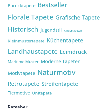
Bestseller
Barocktapete
Florale Tapete
Grafische Tapete
Historisch
Jugendstil
Kindertapeten
Küchentapete
Kleinmustertapete
Landhaustapete
Leimdruck
Moderne Tapeten
Maritime Muster
Naturmotiv
Motivtapete
Retrotapete
Streifentapete
Tiermotive
Unitapete
Ratgeber