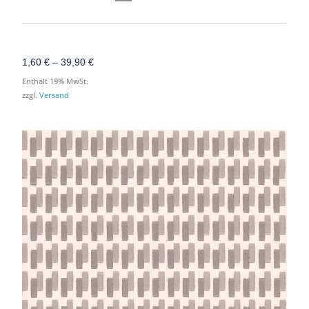
1,60
€
–
39,90
€
Enthält 19% MwSt.
zzgl.
Versand
Preisspanne:
Preisspanne:
1,60 €
1,60 €
bis
bis
112,00 €
112,00 €