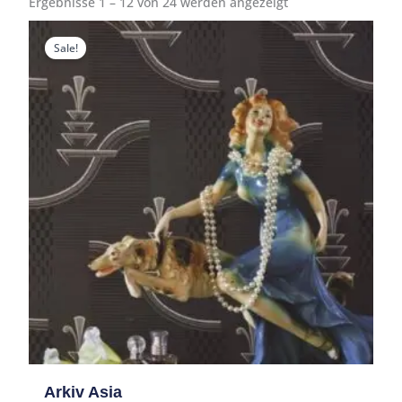
Ergebnisse 1 – 12 von 24 werden angezeigt
Preisspanne:
Preisspanne:
1,60 €
1,60 €
Sale!
bis
bis
24,00 €
24,00 €
Arkiv Asia