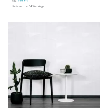
zzgl.
Versand
Lieferzeit: ca. 14 Werktage
Preisspanne:
Preisspanne:
1,60 €
1,60 €
bis
bis
49,90 €
49,90 €