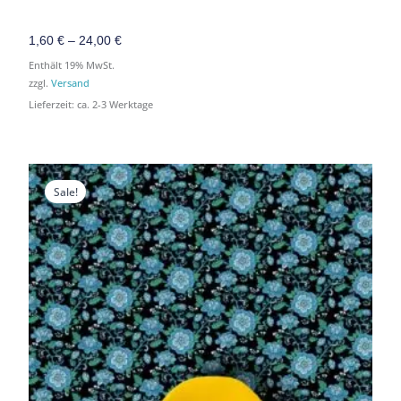
1,60
€
–
24,00
€
Enthält 19% MwSt.
zzgl.
Versand
Lieferzeit: ca. 2-3 Werktage
Preisspanne:
Preisspanne:
1,60 €
1,60 €
Sale!
bis
bis
39,90 €
39,90 €