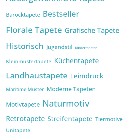
Bestseller
Barocktapete
Florale Tapete
Grafische Tapete
Historisch
Jugendstil
Kindertapeten
Küchentapete
Kleinmustertapete
Landhaustapete
Leimdruck
Moderne Tapeten
Maritime Muster
Naturmotiv
Motivtapete
Retrotapete
Streifentapete
Tiermotive
Unitapete