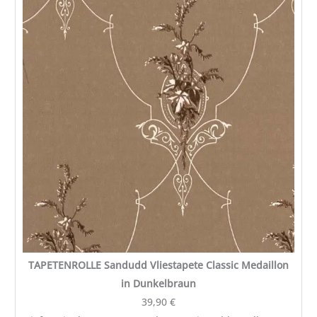
Sandudd
Vliestapete
Classic
Medaillon
in
Dunkelbraun
Menge
TAPETENROLLE Sandudd Vliestapete Classic Medaillon
in Dunkelbraun
39,90
€