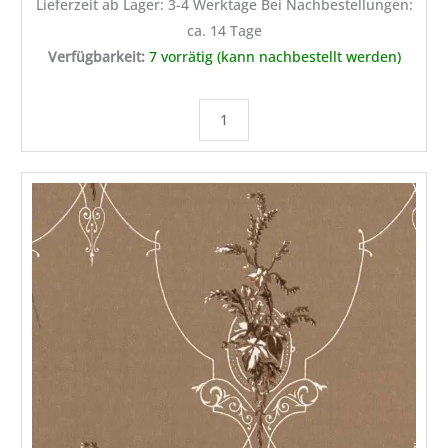
Lieferzeit ab Lager: 3-4 Werktage Bei Nachbestellungen:
ca. 14 Tage
Verfügbarkeit:
7 vorrätig (kann nachbestellt werden)
MUSTERSTÜCK
Sandudd
Vliestapete
Classic
Medaillon
in
Dunkelbraun
Menge