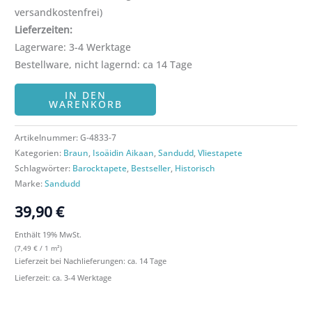
Lagerware: 3-4 Werktage
Bestellware, nicht lagernd: ca 14 Tage
IN DEN
WARENKORB
Artikelnummer:
G-4833-7
Kategorien:
Braun
,
Isoäidin Aikaan
,
Sandudd
,
Vliestapete
Schlagwörter:
Barocktapete
,
Bestseller
,
Historisch
Marke:
Sandudd
39,90
€
Enthält 19% MwSt.
(
7,49
€
/ 1 m²)
Lieferzeit bei Nachlieferungen: ca. 14 Tage
Lieferzeit: ca. 3-4 Werktage