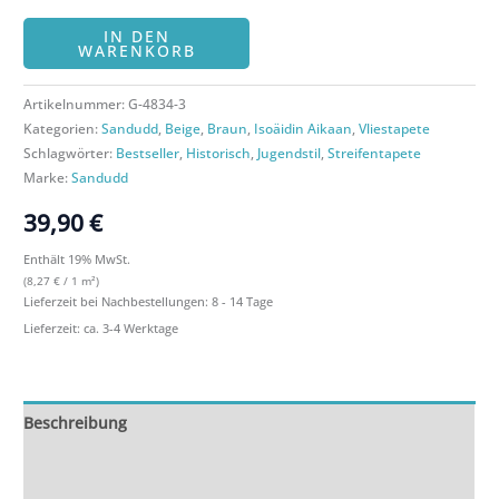
IN DEN
WARENKORB
Artikelnummer:
G-4834-3
Kategorien:
Sandudd
,
Beige
,
Braun
,
Isoäidin Aikaan
,
Vliestapete
Schlagwörter:
Bestseller
,
Historisch
,
Jugendstil
,
Streifentapete
Marke:
Sandudd
39,90
€
Enthält 19% MwSt.
(
8,27
€
/ 1 m²)
Lieferzeit bei Nachbestellungen: 8 - 14 Tage
Lieferzeit: ca. 3-4 Werktage
Beschreibung
Zusätzliche Informationen