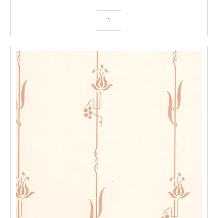
MUSTERSTÜCK
Sandudd
Vliestapete
Deco
Stripe
Braun
Menge