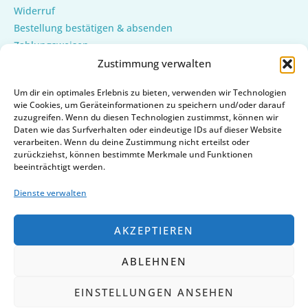
Widerruf
Bestellung bestätigen & absenden
Zahlungsweisen
Versand & Lieferung
Zustimmung verwalten
Mein Konto
Um dir ein optimales Erlebnis zu bieten, verwenden wir Technologien
Cookie-Richtlinie (EU)
wie Cookies, um Geräteinformationen zu speichern und/oder darauf
zuzugreifen. Wenn du diesen Technologien zustimmst, können wir
Daten wie das Surfverhalten oder eindeutige IDs auf dieser Website
verarbeiten. Wenn du deine Zustimmung nicht erteilst oder
zurückziehst, können bestimmte Merkmale und Funktionen
beeinträchtigt werden.
Dienste verwalten
AKZEPTIEREN
ABLEHNEN
Copyright © 2026 | Powered by
EINSTELLUNGEN ANSEHEN