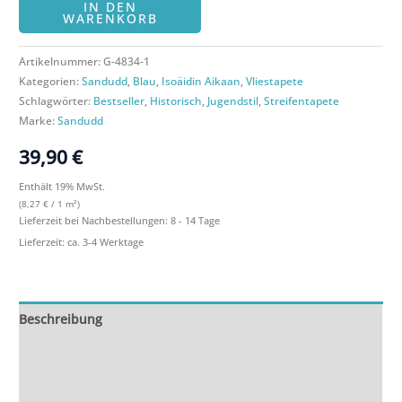
IN DEN
WARENKORB
Artikelnummer:
G-4834-1
Kategorien:
Sandudd
,
Blau
,
Isoäidin Aikaan
,
Vliestapete
Schlagwörter:
Bestseller
,
Historisch
,
Jugendstil
,
Streifentapete
Marke:
Sandudd
39,90
€
Enthält 19% MwSt.
(
8,27
€
/ 1 m²)
Lieferzeit bei Nachbestellungen: 8 - 14 Tage
Lieferzeit: ca. 3-4 Werktage
Beschreibung
Zusätzliche Informationen
Rezensionen (0)