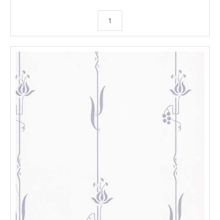
MUSTERSTÜCK
Sandudd
Vliestapete
Deco
Stripe
Blau
Menge