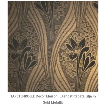
TAPETENROLLE
Decor
Maison
Jugendstiltapete
Lilja
in
Gold
Metallic
Menge
TAPETENROLLE Decor Maison Jugendstiltapete Lilja in
Gold Metallic