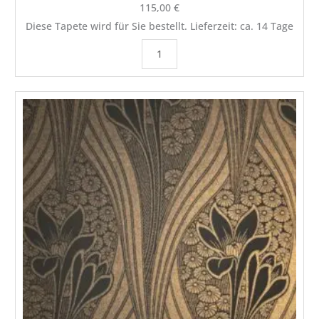
115,00
€
Diese Tapete wird für Sie bestellt. Lieferzeit: ca. 14 Tage
MUSTERSTÜCK
Decor
Maison
Jugendstiltapete
Lilja
in
Gold
Metallic
Menge