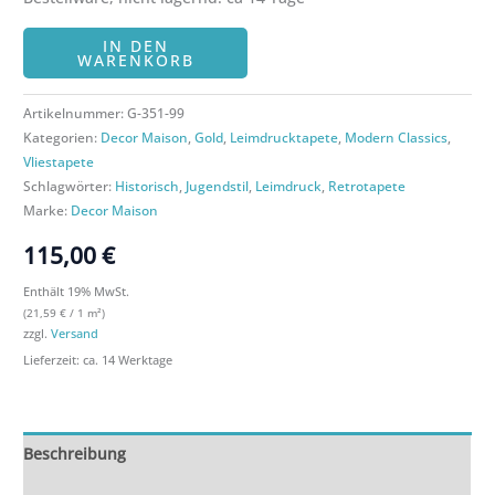
IN DEN
WARENKORB
Artikelnummer:
G-351-99
Kategorien:
Decor Maison
,
Gold
,
Leimdrucktapete
,
Modern Classics
,
Vliestapete
Schlagwörter:
Historisch
,
Jugendstil
,
Leimdruck
,
Retrotapete
Marke:
Decor Maison
115,00
€
Enthält 19% MwSt.
(
21,59
€
/ 1 m²)
zzgl.
Versand
Lieferzeit: ca. 14 Werktage
Beschreibung