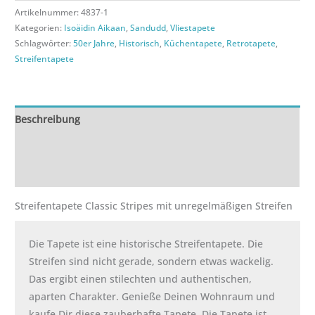
Artikelnummer:
4837-1
Kategorien:
Isoäidin Aikaan
,
Sandudd
,
Vliestapete
Schlagwörter:
50er Jahre
,
Historisch
,
Küchentapete
,
Retrotapete
,
Streifentapete
Beschreibung
Zusätzliche Informationen
Rezensionen (0)
Streifentapete Classic Stripes mit unregelmäßigen Streifen
Die Tapete ist eine historische Streifentapete. Die
Streifen sind nicht gerade, sondern etwas wackelig.
Das ergibt einen stilechten und authentischen,
aparten Charakter. Genieße Deinen Wohnraum und
kaufe Dir diese zauberhafte Tapete. Die Tapete ist