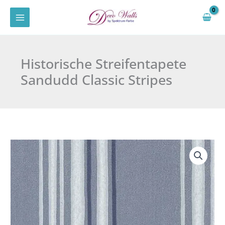
Zum
Inhalt
springen
Historische Streifentapete
Sandudd Classic Stripes
Historische
Streifentapete
Sandudd
Classic
Stripes
Menge