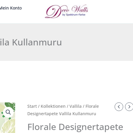
Mein Konto
lila Kullanmuru
Florale
Start
/
Kollektionen
/
Vallila
/ Florale
Ursprünglicher
Aktueller
Designertapete Vallila Kullanmuru
Designertapete
Preis
Preis
Vallila
Florale Designertapete
Kullanmuru
war:
ist: