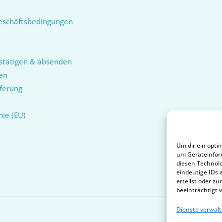
eschäftsbedingungen
stätigen & absenden
en
ferung
nie (EU)
Um dir ein opti
um Geräteinfor
diesen Technolo
eindeutige IDs 
erteilst oder 
beeinträchtigt 
Dienste verwal