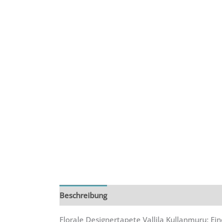
Beschreibung
Zusätzliche Informationen
R
Florale Designertapete Vallila Kullanmuru: E