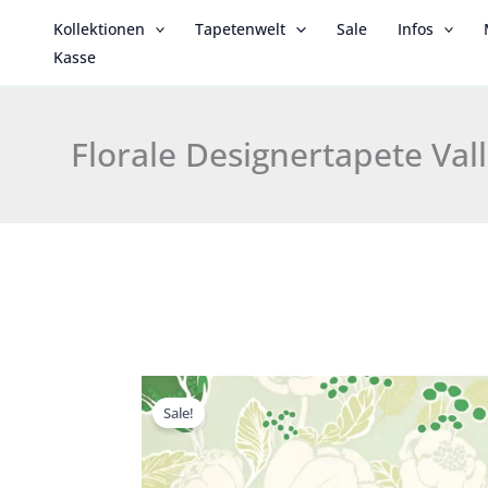
Zum
Kollektionen
Tapetenwelt
Sale
Infos
Inhalt
Kasse
springen
Florale Designertapete Val
Sale!