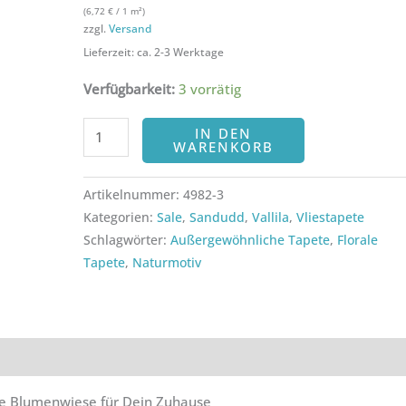
(
6,72
€
/ 1 m²)
zzgl.
Versand
Lieferzeit: ca. 2-3 Werktage
Verfügbarkeit:
3 vorrätig
IN DEN
WARENKORB
Artikelnummer:
4982-3
Kategorien:
Sale
,
Sandudd
,
Vallila
,
Vliestapete
Schlagwörter:
Außergewöhnliche Tapete
,
Florale
Tapete
,
Naturmotiv
ezensionen (0)
ine Blumenwiese für Dein Zuhause