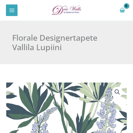
Zum
Inhalt
springen
Florale Designertapete
Vallila Lupiini
Florale
Designertapete
Vallila
Lupiini
Menge