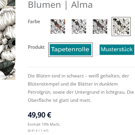
Blumen | Alma
|
Alma
Farbe
Menge
Produkt
Die Blüten sind in schwarz – weiß gehalten, der
Blütenstempel und die Blätter in dunklem
Petrolgrün, sowie der Untergrund in lichtgrau. Die
Oberfläche ist glatt und matt.
49,90
€
Enthält 19% MwSt.
(
8,41
€
/ 1 m²)