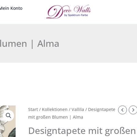
Mein Konto
Blumen | Alma
Designtapete
Start
/
Kollektionen
/
Vallila
/ Designtapete
mit großen Blumen | Alma
mit
großen
Designtapete mit großen
Blumen