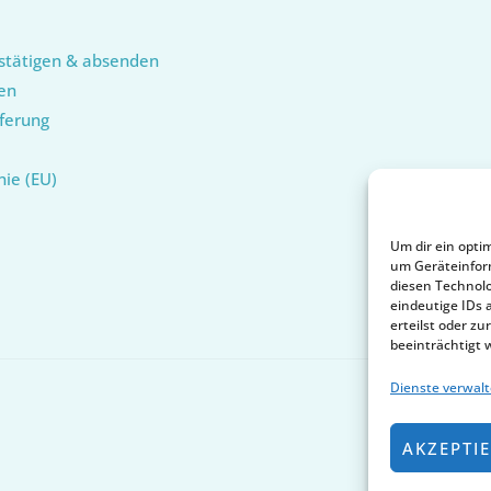
stätigen & absenden
en
ferung
nie (EU)
Um dir ein opti
um Geräteinfor
diesen Technolo
eindeutige IDs 
erteilst oder 
beeinträchtigt 
Dienste verwal
AKZEPTI