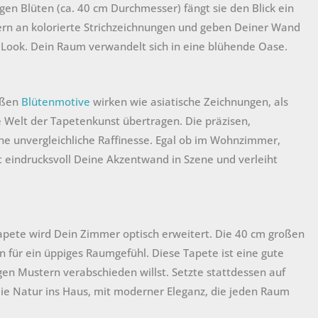
n Blüten (ca. 40 cm Durchmesser) fängt sie den Blick ein
nern an kolorierte Strichzeichnungen und geben Deiner Wand
Look. Dein Raum verwandelt sich in eine blühende Oase.
oßen
Blütenmotive
wirken wie asiatische Zeichnungen, als
ie Welt der Tapetenkunst übertragen. Die präzisen,
ine unvergleichliche Raffinesse. Egal ob im Wohnzimmer,
t eindrucksvoll Deine Akzentwand in Szene und verleiht
apete wird Dein Zimmer optisch erweitert. Die 40 cm großen
n für ein üppiges Raumgefühl. Diese Tapete ist eine gute
gen Mustern verabschieden willst. Setzte stattdessen auf
t die Natur ins Haus, mit moderner Eleganz, die jeden Raum