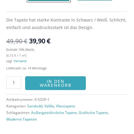
Die Tapete hat starke Kontraste in Schwarz / Weiß. Schlicht,
einfach und ausdrucksstark ist das Design.
49,90
€
39,90
€
Enthält 19% MwSt.
(
6,72
€
/ 1 m²)
zzgl.
Versand
Lieferzeit: ca. 14 Werktage
IN DEN
WARENKORB
Artikelnummer:
X-5329-1
Kategorien:
Sandudd
,
Vallila
,
Vliestapete
Schlagwörter:
Außergewöhnliche Tapete
,
Grafische Tapete
,
Moderne Tapeten