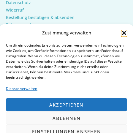
Datenschutz
Widerruf
Bestellung bestätigen & absenden
Zahlungsweisen
Versand & Lieferung
Zustimmung verwalten
Mein Konto
Um dir ein optimales Erlebnis zu bieten, verwenden wir Technologien
Cookie-Richtlinie (EU)
wie Cookies, um Geräteinformationen zu speichern und/oder darauf
zuzugreifen. Wenn du diesen Technologien zustimmst, können wir
Daten wie das Surfverhalten oder eindeutige IDs auf dieser Website
verarbeiten. Wenn du deine Zustimmung nicht erteilst oder
zurückziehst, können bestimmte Merkmale und Funktionen
beeinträchtigt werden.
Dienste verwalten
AKZEPTIEREN
ABLEHNEN
Copyright © 2026 | Powered by
EINSTELLUNGEN ANSEHEN