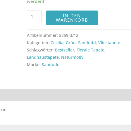
werden)
IN DEN
WARENKORB
Artikelnummer:
5259-3/12
Kategorien:
Cecilia
,
Grün
,
Sandudd
,
Vliestapete
Schlagwörter:
Bestseller
,
Florale Tapete
,
Landhaustapete
,
Naturmotiv
Marke:
Sandudd
ezensionen (0)
rün