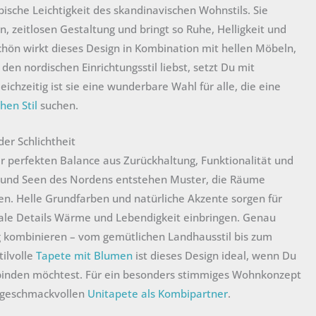
ypische Leichtigkeit des skandinavischen Wohnstils. Sie
n, zeitlosen Gestaltung und bringt so Ruhe, Helligkeit und
hön wirkt dieses Design in Kombination mit hellen Möbeln,
en nordischen Einrichtungsstil liebst, setzt Du mit
eichzeitig ist sie eine wunderbare Wahl für alle, die eine
hen Stil
suchen.
er Schlichtheit
r perfekten Balance aus Zurückhaltung, Funktionalität und
n und Seen des Nordens entstehen Muster, die Räume
sen. Helle Grundfarben und natürliche Akzente sorgen für
rale Details Wärme und Lebendigkeit einbringen. Genau
ig kombinieren – vom gemütlichen Landhausstil bis zum
tilvolle
Tapete mit Blumen
ist dieses Design ideal, wenn Du
rbinden möchtest. Für ein besonders stimmiges Wohnkonzept
r geschmackvollen
Unitapete als Kombipartner
.