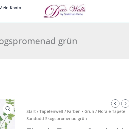
Mein Konto
kogspromenad grün
Florale
Tapete
Start
/
Tapetenwelt
/
Farben
/
Grün
/ Florale Tapete
Sandudd
Sandudd Skogspromenad grün
Skogspromenad