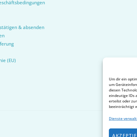
eschäftsbedingungen
stätigen & absenden
en
ferung
nie (EU)
Um dir ein opti
um Geräteinfor
diesen Technolo
eindeutige IDs 
erteilst oder 
beeinträchtigt 
Dienste verwal
AKZEPTI