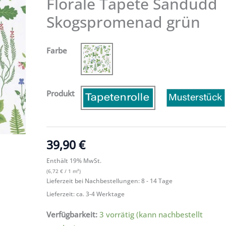
Florale Tapete Sandudd
grün
Skogspromenad grün
Menge
Farbe
Produkt
39,90
€
Enthält 19% MwSt.
(
6,72
€
/ 1 m²)
Lieferzeit bei Nachbestellungen: 8 - 14 Tage
Lieferzeit: ca. 3-4 Werktage
Verfügbarkeit:
3 vorrätig (kann nachbestellt