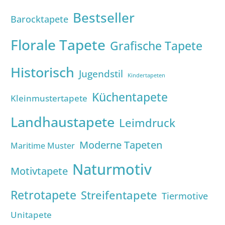
Bestseller
Barocktapete
Florale Tapete
Grafische Tapete
Historisch
Jugendstil
Kindertapeten
Küchentapete
Kleinmustertapete
Landhaustapete
Leimdruck
Moderne Tapeten
Maritime Muster
Naturmotiv
Motivtapete
Retrotapete
Streifentapete
Tiermotive
Unitapete