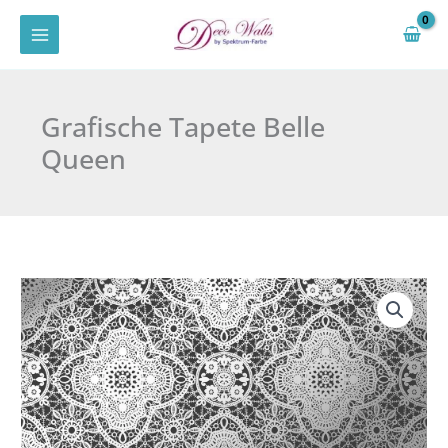
Zum
Inhalt
springen
Grafische Tapete Belle
Queen
Grafische
Tapete
Belle
Queen
Menge