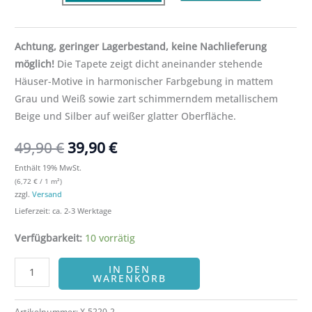
Achtung, geringer Lagerbestand, keine Nachlieferung
möglich!
Die Tapete zeigt dicht aneinander stehende
Häuser-Motive in harmonischer Farbgebung in mattem
Grau und Weiß sowie zart schimmerndem metallischem
Beige und Silber auf weißer glatter Oberfläche.
49,90
€
39,90
€
Enthält 19% MwSt.
(
6,72
€
/ 1 m²)
zzgl.
Versand
Lieferzeit: ca. 2-3 Werktage
Verfügbarkeit:
10 vorrätig
IN DEN
WARENKORB
Artikelnummer:
X-5220-2