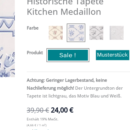
Historische Tapete
Menge
Kitchen Medaillon
39,90 €
24,00 €.
Farbe
Produkt
Achtung: Geringer Lagerbestand, keine
Nachlieferung möglich!
Der Untergrundton der
Tapete ist lichtgrau, das Motiv Blau und Weiß.
39,90
€
24,00
€
Enthält 19% MwSt.
(
4,66
€
/ 1 m²)