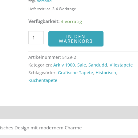
zzgl.
Versand
Lieferzeit: ca. 3-4 Werktage
Verfügbarkeit:
3 vorrätig
IN DEN
WARENKORB
Artikelnummer:
5129-2
Kategorien:
Arkiv 1900
,
Sale
,
Sandudd
,
Vliestapete
Schlagwörter:
Grafische Tapete
,
Historisch
,
Küchentapete
ezensionen (0)
lgisches Design mit modernem Charme