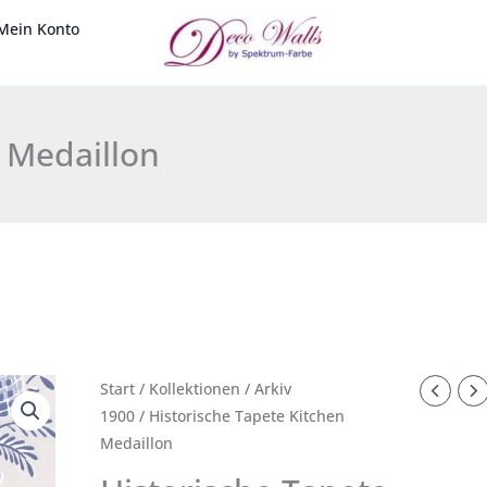
Mein Konto
 Medaillon
Historische
Start
/
Kollektionen
/
Arkiv
Ursprünglicher
Aktueller
1900
/ Historische Tapete Kitchen
Tapete
Preis
Preis
Medaillon
Kitchen
Medaillon
war:
ist: