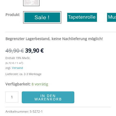
Produkt
Begrenzter Lagerbestand, keine Nachlieferung möglich!
49,90
€
39,90
€
Enthält 19% MwSt.
(
6,72
€
/ 1 m²)
zzgl.
Versand
Lieferzeit: ca. 2-3 Werktage
Verfügbarkeit:
8 vorrätig
IN DEN
WARENKORB
Artikelnummer:
S-5272-1