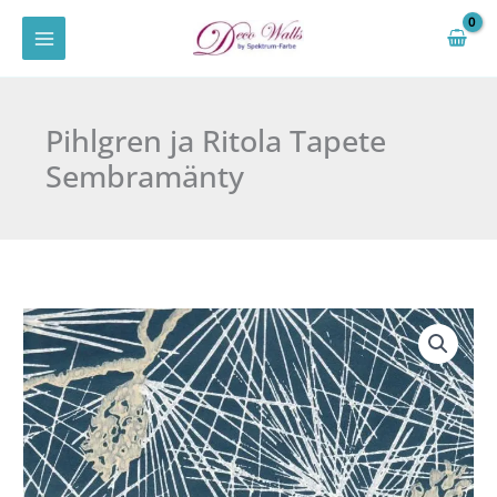
Zum
Inhalt
springen
Pihlgren ja Ritola Tapete
Sembramänty
Pihlgren
ja
Ritola
Tapete
Sembramänty
Menge