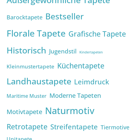
Bestseller
Barocktapete
Florale Tapete
Grafische Tapete
Historisch
Jugendstil
Kindertapeten
Küchentapete
Kleinmustertapete
Landhaustapete
Leimdruck
Moderne Tapeten
Maritime Muster
Naturmotiv
Motivtapete
Retrotapete
Streifentapete
Tiermotive
Unitapete