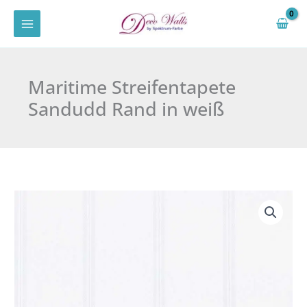
Zum
Inhalt
springen
Maritime Streifentapete
Sandudd Rand in weiß
Maritime
Streifentapete
Sandudd
Rand
in
weiß
Menge