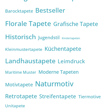
Bestseller
Barocktapete
Florale Tapete
Grafische Tapete
Historisch
Jugendstil
Kindertapeten
Küchentapete
Kleinmustertapete
Landhaustapete
Leimdruck
Moderne Tapeten
Maritime Muster
Naturmotiv
Motivtapete
Retrotapete
Streifentapete
Tiermotive
Unitapete