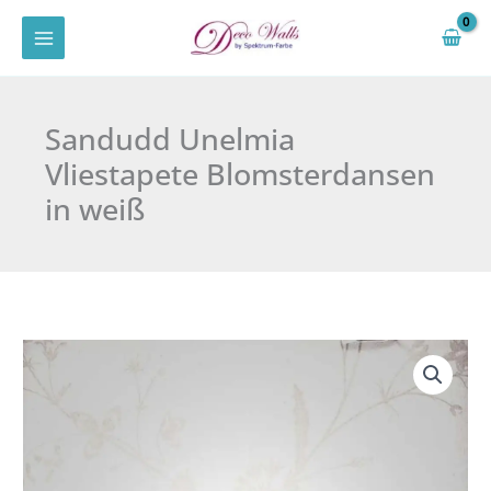
Zum
Inhalt
springen
Sandudd Unelmia
Vliestapete Blomsterdansen
in weiß
Sandudd
Unelmia
Vliestapete
Blomsterdansen
in
weiß