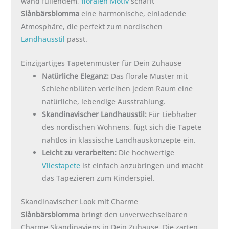
wand füllendem,
floralen Motiv
schafft
Slånbärsblomma
eine harmonische, einladende
Atmosphäre, die perfekt zum nordischen
Landhausstil
passt.
Einzigartiges Tapetenmuster für Dein Zuhause
Natürliche Eleganz:
Das florale Muster mit
Schlehenblüten verleihen jedem Raum eine
natürliche, lebendige Ausstrahlung.
Skandinavischer Landhausstil:
Für Liebhaber
des nordischen Wohnens, fügt sich die Tapete
nahtlos in klassische Landhauskonzepte ein.
Leicht zu verarbeiten:
Die hochwertige
Vliestapete
ist einfach anzubringen und macht
das Tapezieren zum Kinderspiel.
Skandinavischer Look mit Charme
Slånbärsblomma
bringt den unverwechselbaren
Charme Skandinaviens in Dein Zuhause. Die zarten