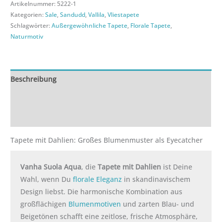
Artikelnummer:
5222-1
Kategorien:
Sale
,
Sandudd
,
Vallila
,
Vliestapete
Schlagwörter:
Außergewöhnliche Tapete
,
Florale Tapete
,
Naturmotiv
Beschreibung
Zusätzliche Informationen
Rezensionen (0)
Tapete mit Dahlien: Großes Blumenmuster als Eyecatcher
Vanha Suola Aqua
, die
Tapete mit Dahlien
ist Deine
Wahl, wenn Du
florale Eleganz
in skandinavischem
Design liebst. Die harmonische Kombination aus
großflächigen
Blumenmotiven
und zarten Blau- und
Beigetönen schafft eine zeitlose, frische Atmosphäre,