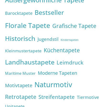
Bestseller
Barocktapete
Florale Tapete
Grafische Tapete
Historisch
Jugendstil
Kindertapeten
Küchentapete
Kleinmustertapete
Landhaustapete
Leimdruck
Moderne Tapeten
Maritime Muster
Naturmotiv
Motivtapete
Retrotapete
Streifentapete
Tiermotive
Unitapete