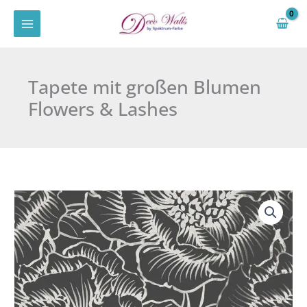
Zum
Inhalt
springen
Tapete mit großen Blumen
Flowers & Lashes
Tapete
mit
großen
Blumen
Flowers
&
Lashes