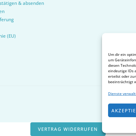
stätigen & absenden
en
ferung
nie (EU)
Um dir ein opti
um Geräteinfor
diesen Technolo
eindeutige IDs 
erteilst oder 
beeinträchtigt 
Dienste verwal
AKZEPTI
VERTRAG WIDERRUFEN