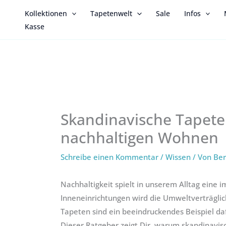
Zum
Kollektionen
Tapetenwelt
Sale
Infos
Inhalt
Kasse
springen
Skandinavische Tapete
nachhaltigen Wohnen
Schreibe einen Kommentar
/
Wissen
/ Von
Ber
Nachhaltigkeit spielt in unserem Alltag eine
Inneneinrichtungen wird die Umweltverträgl
Tapeten sind ein beeindruckendes Beispiel d
Dieser Ratgeber zeigt Dir, warum skandinavis